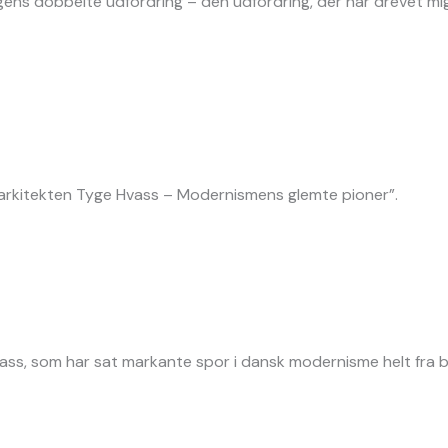
ns dobbelte udfordring – den udfordring, der har drevet mig 
af arkitekten Tyge Hvass – Modernismens glemte pioner”.
vass, som har sat markante spor i dansk modernisme helt fra 