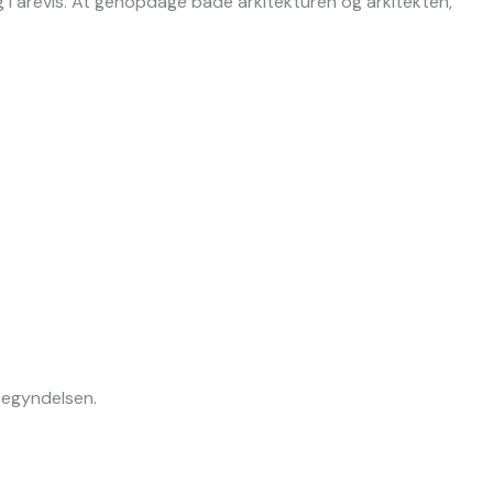
i årevis. At genopdage både arkitekturen og arkitekten,
begyndelsen.