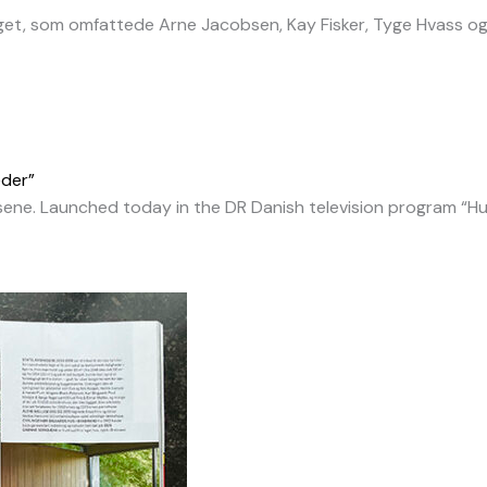
raget, som omfattede Arne Jacobsen, Kay Fisker, Tyge Hvass o
eder”
usene. Launched today in the DR Danish television program “